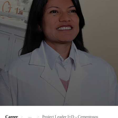
Career
...
Project Leader I+D - Cementosos