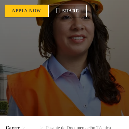
APPLY NOW
SHARE
Career
...
Pasante de Documentación Técnica