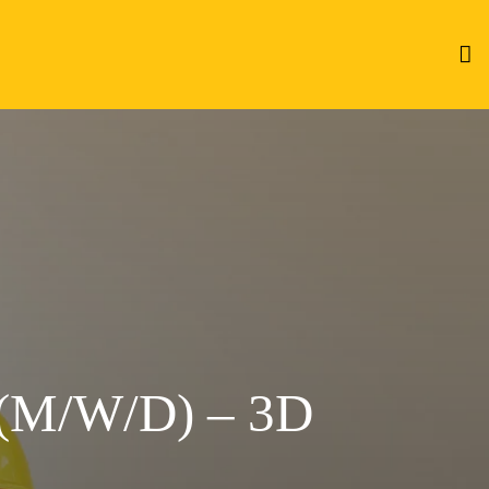
M/W/D) – 3D