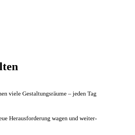
lten
hnen viele Gestaltungs­räume – jeden Tag
e neue Heraus­forderung wagen und weiter­