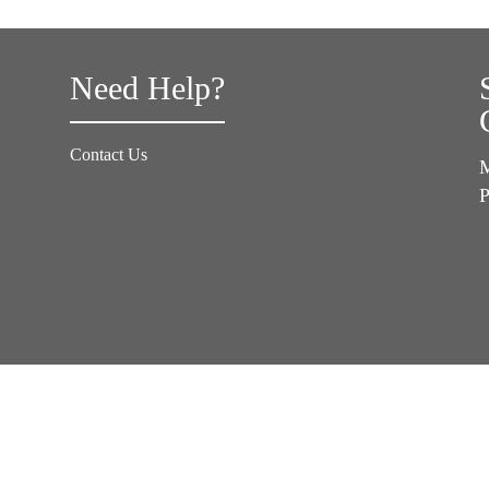
Need Help?
Contact Us
M
P